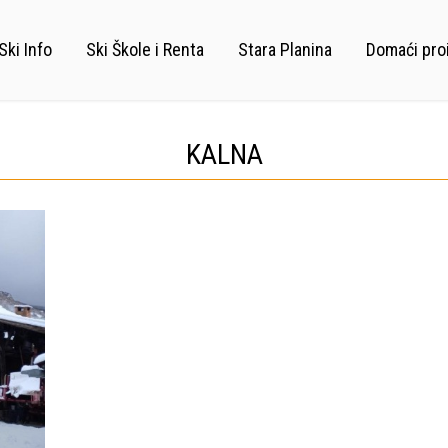
Ski Info
Ski Škole i Renta
Stara Planina
Domaći pro
KALNA
O